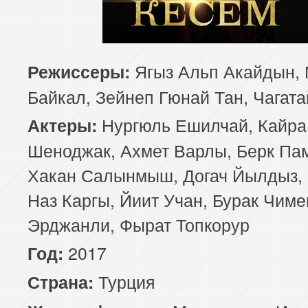
Ягыз Альп Акайдын, 
Режиссеры:
Байкал, Зейнеп Гюнай Тан, Чагата
Нургюль Ешилчай, Кайра
Актеры:
Шеноджак, Ахмет Варлы, Берк Па
Хакан Салынмыш, Догач Йылдыз, 
Наз Каргы, Йиит Учан, Бурак Чиме
Эрджанли, Фырат Топкорур
2017
Год:
Турция
Страна: