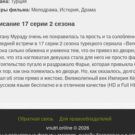
ана:
Турция
ры фильма:
Мелодрама
,
История
,
Драма
исание 17 серии 2 сезона
тану Мураду очень не понравилась та ярость и та озлоблен
ледней встречи в 17 серии 2 сезона турецкого сериала «В
 она сильно обижена и унижена тем, что он привез во двор
но, что эта нагловатая девушка стала для него не просто ф
тоятельство пугало и раздражало Фарье, которая привыкла
х пор, как она появилась во дворце. Но, как оказалось, дол
зал об этом прямо и жестоко. Великолепный век Империя Кё
усском языке бесплатно и в отличном качестве (HD и Full H
Обратная связь
Для правообладателей
vnutri.online © 2026
ы и популярные фильмы смотреть онлайн бесплатно и в хо