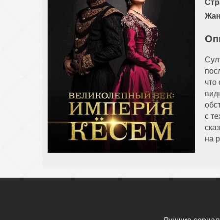
Стр
Жан
Оп
Сул
пос
что
вид
обс
с те
ска
на р
Лучшие сериал