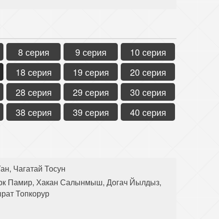
8 серия
9 серия
10 серия
18 серия
19 серия
20 серия
28 серия
29 серия
30 серия
38 серия
39 серия
40 серия
ан, Чагатай Тосун
рк Памир, Хакан Салынмыш, Догач Йылдыз,
ырат Топкорур