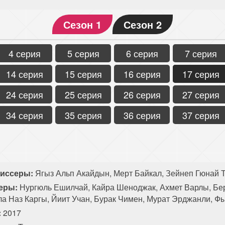
Сезон 1
Сезон 2
4 серия
5 серия
6 серия
7 серия
14 серия
15 серия
16 серия
17 серия
24 серия
25 серия
26 серия
27 серия
34 серия
35 серия
36 серия
37 серия
иссеры:
Ягыз Альп Акайдын, Мерт Байкал, Зейнеп Гюнай Т
еры:
Нургюль Ешилчай, Кайра Шеноджак, Ахмет Варлы, Бе
ла Наз Каргы, Йиит Учан, Бурак Чимен, Мурат Эрджанли, Ф
:
2017