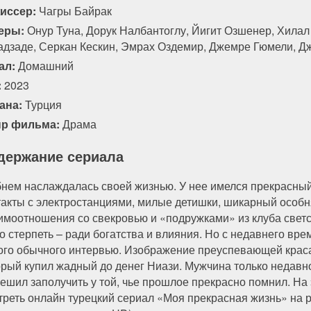
иссер:
Чагры Байрак
94 серия
95 серия
96 серия
97 серия
еры:
Онур Туна, Дорук Налбантоглу, Йигит Озшенер, Хила
адзаде, Серкан Кескин, Эмрах Оздемир, Джемре Гюмели, Д
ал:
Домашний
:
2023
ана:
Турция
р фильма:
Драма
держание сериала
нем наслаждалась своей жизнью. У нее имелся прекрасны
такты с электростанциями, милые детишки, шикарный особн
имоотношения со свекровью и «подружками» из клуба светс
о стерпеть – ради богатства и влияния. Но с недавнего вре
ого обычного интервью. Изображение преуспевающей краса
орый купил жадный до денег Ниази. Мужчина только недавн
решил заполучить у той, чье прошлое прекрасно помнил. На
треть онлайн турецкий сериал «Моя прекрасная жизнь» на р