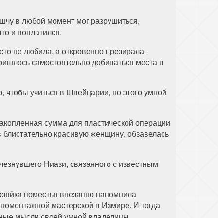
ишчу в любой момент мог разрушиться,
то и поплатился.
сто не любила, а откровенно презирала.
пришлось самостоятельно добиваться места в
, чтобы учиться в Швейцарии, но этого умной
накопленная сумма для пластической операции
в блистательно красивую женщину, обзавелась
чезнувшего Ниази, связанного с известным
хозяйка поместья внезапно напомнила
иномонтажной мастерской в Измире. И тогда
нные мысли своей умной владелицы.