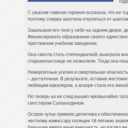
год
С ужасом главная героиня осознала, что ее 
поэтому сперва захотела откупиться от шанта
Закапывая его тело у себя на заднем дворе, 
Финансировать образование своего единственн
престижном учебном заведении.
Она смогла стать стипендиаткой, выиграла ко
старшекласснице не позволили. Тогда она пош
Невероятные усилия и смертельная опасность
– достаточная. В результате, оставив жесток
любящим кавалером, а вскоре стала его женой
Но теперь на ее след вышел чрезвычайно тал
гангстером Салахатдином.
Острое чутье привело детектива к обеспечен
честному комиссару полиции 18-летнюю знако
барышня имела иную внешность, но взгляд ее