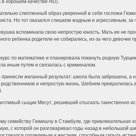
а в хорошем качестве HD).
тщательно слепленный образ уверенной в себе госпожи Гюм
жиста. Но тот оказался слишком жадным и агрессивным, за ч
девушка вспоминала свою непростую юность. Мать ее не про
ого ребенка родители не собирались, из-за чего девочке 
нкурс по математике и планировала покинуть родную Турцию
ла иным путем и связалась с криминалом.
 принесли желанный результат: школа была заброшена, а 
их родственников и непростую жизнь, Шебнем превратилась 
.
антливый сыщик Месут, решивший отыскать таинственно ис
ному семейству Гюмишчу в Стамбуле, где привлекательная 
мую, с которой он разговаривал годы назад в небольшой ш
 оставался горделивым и жестким, способным скрыть исти