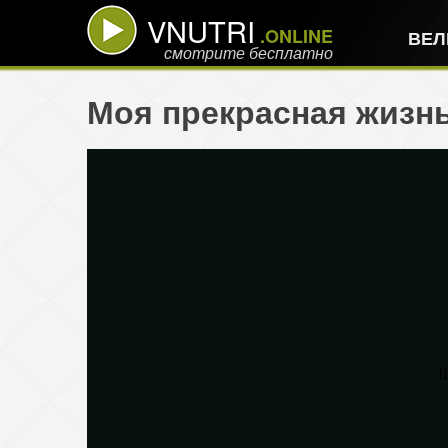
VNUTRI
.ONLINE
ВЕЛ
смотрите бесплатно
Моя прекрасная жизнь