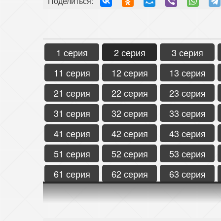
Поделиться:
1 серия
2 серия
3 серия
11 серия
12 серия
13 серия
21 серия
22 серия
23 серия
31 серия
32 серия
33 серия
41 серия
42 серия
43 серия
51 серия
52 серия
53 серия
61 серия
62 серия
63 серия
71 серия
72 серия
73 серия
81 серия
82 серия
83 серия