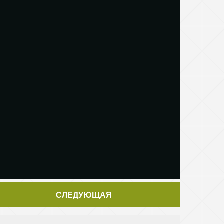
СЛЕДУЮЩАЯ