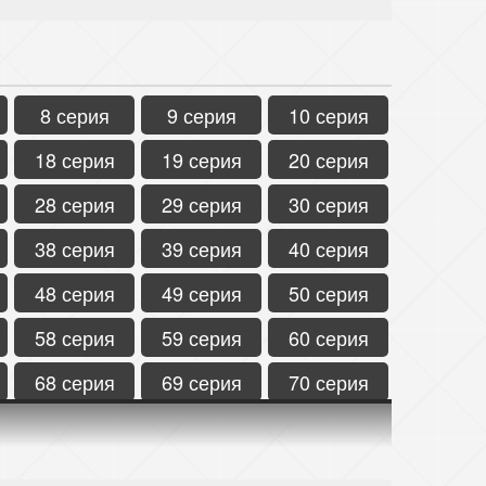
8 серия
9 серия
10 серия
18 серия
19 серия
20 серия
28 серия
29 серия
30 серия
38 серия
39 серия
40 серия
48 серия
49 серия
50 серия
58 серия
59 серия
60 серия
68 серия
69 серия
70 серия
78 серия
79 серия
80 серия
88 серия
89 серия
90 серия