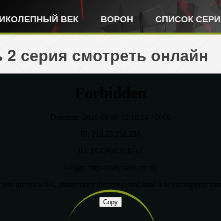
ИКОЛЕПНЫЙ ВЕК
ВОРОН
СПИСОК СЕР
 2 серия смотреть онлайн