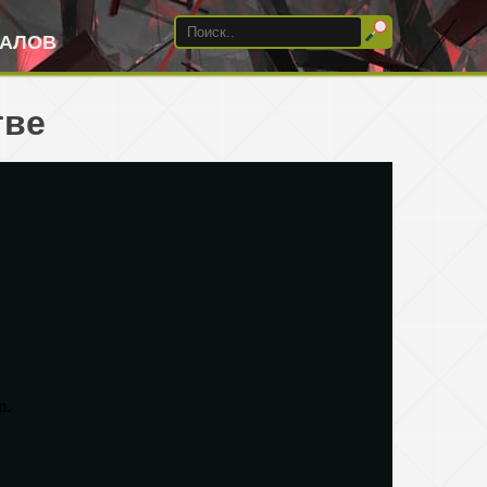
ИАЛОВ
тве