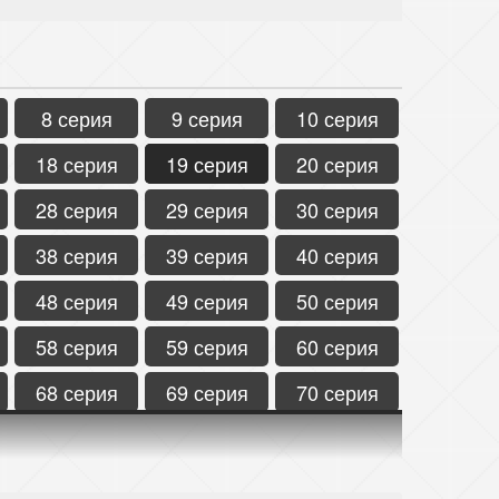
8 серия
9 серия
10 серия
18 серия
19 серия
20 серия
28 серия
29 серия
30 серия
38 серия
39 серия
40 серия
48 серия
49 серия
50 серия
58 серия
59 серия
60 серия
68 серия
69 серия
70 серия
78 серия
79 серия
80 серия
88 серия
89 серия
90 серия