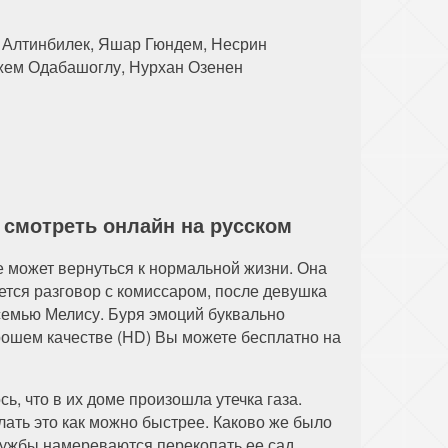
л Алтинбилек, Яшар Гюндем, Несрин
жем Одабашоглу, Нурхан Озенен
 смотреть онлайн на русском
 может вернуться к нормальной жизни. Она
ется разговор с комиссаром, после девушка
семью Мелису. Буря эмоций буквально
орошем качестве (HD) Вы можете бесплатно на
, что в их доме произошла утечка газа.
ать это как можно быстрее. Каково же было
службы намереваются перекопать ее сад.