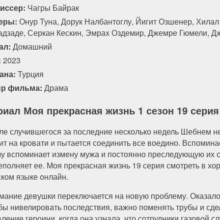
иссер:
Чагры Байрак
94 серия
95 серия
96 серия
97 серия
еры:
Онур Туна, Дорук Налбантоглу, Йигит Озшенер, Хила
адзаде, Серкан Кескин, Эмрах Оздемир, Джемре Гюмели, Д
ал:
Домашний
:
2023
ана:
Турция
р фильма:
Драма
риал Моя прекрасная жизнь 1 сезон 19 серия
ле случившегося за последние несколько недель Шебнем не
ит на кровати и пытается соединить все воедино. Вспомина
зу вспоминает измену мужа и постоянно преследующую их 
еполняет ее. Моя прекрасная жизнь 19 серия смотреть в х
ском языке онлайн.
мание девушки переключается на новую проблему. Оказалось
бы нивелировать последствия, важно поменять трубы и сдел
вление героини, когда она узнала, что сотрудники газовой 