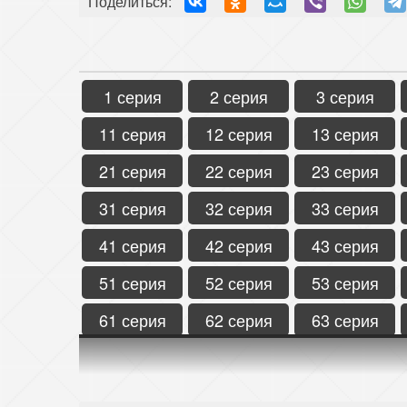
Поделиться:
1 серия
2 серия
3 серия
11 серия
12 серия
13 серия
21 серия
22 серия
23 серия
31 серия
32 серия
33 серия
41 серия
42 серия
43 серия
51 серия
52 серия
53 серия
61 серия
62 серия
63 серия
71 серия
72 серия
73 серия
81 серия
82 серия
83 серия