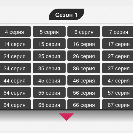
Сезон 1
4 серия
5 серия
6 серия
7 серия
14 серия
15 серия
16 серия
17 серия
24 серия
25 серия
26 серия
27 серия
34 серия
35 серия
36 серия
37 серия
44 серия
45 серия
46 серия
47 серия
54 серия
55 серия
56 серия
57 серия
64 серия
65 серия
66 серия
67 серия
74 серия
75 серия
76 серия
77 серия
84 серия
85 серия
86 серия
87 серия