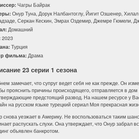
иссер:
Чагры Байрак
94 серия
95 серия
96 серия
97 серия
еры:
Онур Туна, Дорук Налбантоглу, Йигит Озшенер, Хила
адзаде, Серкан Кескин, Эмрах Оздемир, Джемре Гюмели, Д
ал:
Домашний
:
2023
ана:
Турция
р фильма:
Драма
исание 23 серии 1 сезона
нем замечает, что супруг ведет себя не как прежде. Он из
бы прояснить причины происходящего, отправляется в дом к
тверждающие предстоящий развод. На нашем ресурсе у Вас
айн на русском языке турецкий сериал Моя прекрасная жизн
р снова уезжает в Америку. Не воспользоваться таким шанс
инает распускать слухи. Она утверждает, что Онур забрал в
динг объявлен банкротом.