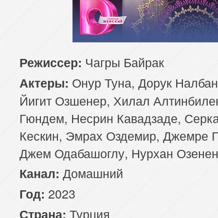
81 серия
82 серия
83 серия
85 серия
86 серия
87 серия
Чагры Байрак
Режиссер:
89 серия
90 серия
91 серия
Онур Туна, Дорук Налбан
Актеры:
93 серия
94 серия
95 серия
Йигит Озшенер, Хилал Алтинбиле
Гюндем, Несрин Кавадзаде, Серк
97 серия
Кескин, Эмрах Оздемир, Джемре 
Джем Одабашоглу, Нурхан Озене
Домашний
Канал:
2023
Год:
Турция
Страна: