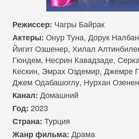
85 серия
86 серия
87 серия
Чагры Байрак
Режиссер:
89 серия
90 серия
91 серия
Онур Туна, Дорук Налбан
Актеры:
93 серия
94 серия
95 серия
Йигит Озшенер, Хилал Алтинбиле
Гюндем, Несрин Кавадзаде, Серк
97 серия
Кескин, Эмрах Оздемир, Джемре 
Джем Одабашоглу, Нурхан Озене
Домашний
Канал:
2023
Год:
Турция
Страна:
Драма
Жанр фильма: