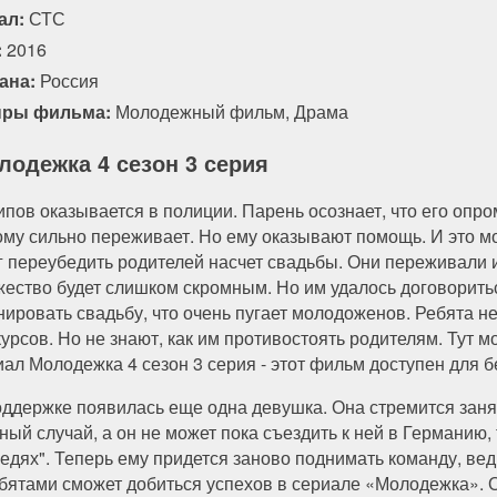
ал:
СТС
:
2016
ана:
Россия
ры фильма:
Молодежный фильм
,
Драма
лодежка 4 сезон 3 серия
ипов оказывается в полиции. Парень осознает, что его опро
ому сильно переживает. Но ему оказывают помощь. И это м
г переубедить родителей насчет свадьбы. Они переживали из-
жество будет слишком скромным. Но им удалось договорить
нировать свадьбу, что очень пугает молодоженов. Ребята не
курсов. Но не знают, как им противостоять родителям. Тут 
иал Молодежка 4 сезон 3 серия - этот фильм доступен для 
оддержке появилась еще одна девушка. Она стремится заня
ый случай, а он не может пока съездить к ней в Германию, т
едях". Теперь ему придется заново поднимать команду, ве
ебятами сможет добиться успехов в сериале «Молодежка». 