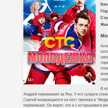
Кан
Год
Стр
Жан
Мо
Ант
пот
смо
тор
пла
кон
сер
В п
Андрей переживает за Яну. У его супруги сложн
Сергей возвращается на пост тренера в "Медв
переживает. Он верит, что и с оставшимися р