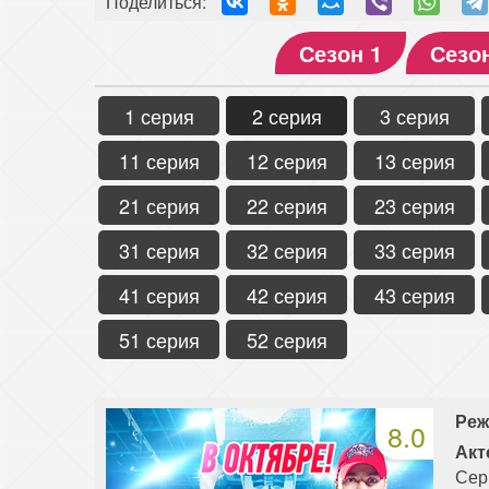
Поделиться:
Сезон 1
Сезо
1 серия
2 серия
3 серия
11 серия
12 серия
13 серия
21 серия
22 серия
23 серия
31 серия
32 серия
33 серия
41 серия
42 серия
43 серия
51 серия
52 серия
Реж
8.0
Акт
Сер