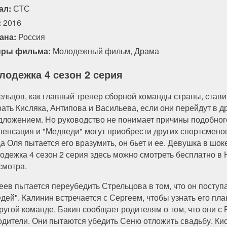
ал:
СТС
:
2016
ана:
Россия
ры фильма:
Молодежный фильм
,
Драма
лодежка 4 сезон 2 серия
ельцов, как главный тренер сборной команды страны, стави
рать Кисляка, Антипова и Васильева, если они перейдут в 
дложением. Но руководство не понимает причины подобного
пенсация и "Медведи" могут приобрести других спортсменов
а Оля пытается его вразумить, он бьет и ее. Девушка в шок
одежка 4 сезон 2 серия здесь можно смотреть бесплатно в 
смотра.
еев пытается переубедить Стрельцова в том, что он поступ
ей". Калинин встречается с Сергеем, чтобы узнать его план
ругой команде. Бакин сообщает родителям о том, что они с
родители. Они пытаются убедить Сеню отложить свадьбу. Ки