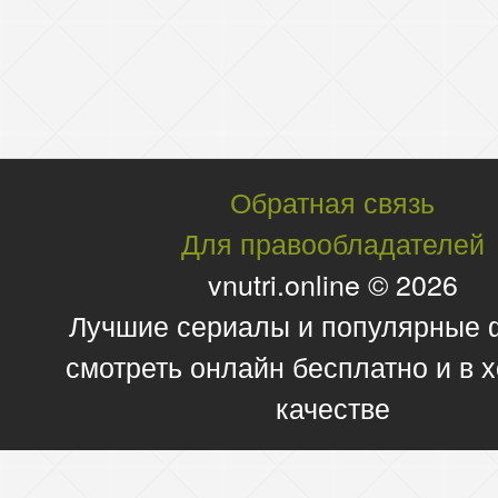
Обратная связь
Для правообладателей
vnutri.online © 2026
Лучшие сериалы и популярные
смотреть онлайн бесплатно и в
качестве