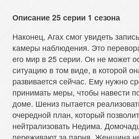
117 серия
118 серия
119 серия
Описание 25 серии 1 сезона
121 серия
122 серия
123 серия
Наконец, Агах смог увидеть запись
125 серия
126 серия
127 серия
камеры наблюдения. Это перевор
129 серия
130 серия
131 серия
его мир в 25 серии. Он не может о
ситуацию в том виде, в которой он
133 серия
134 серия
135 серия
развивается сейчас. Ему нужно с
принимать меры, чтобы навести п
доме. Шениз пытается реализоват
очередной план, который позволи
нейтрализовать Недима. Домочад
переживают за парня. Женщина н