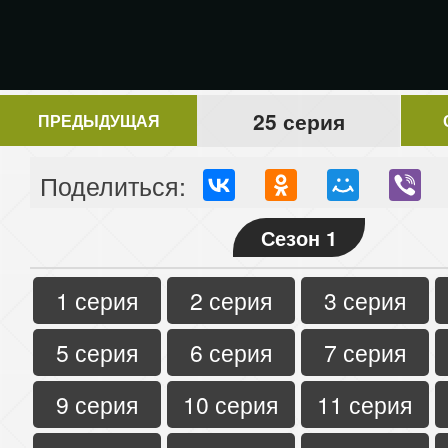
25 серия
ПРЕДЫДУЩАЯ
Поделиться:
Сезон 1
1 серия
2 серия
3 серия
5 серия
6 серия
7 серия
9 серия
10 серия
11 серия