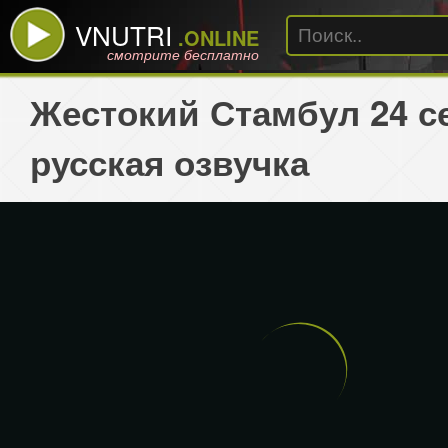
VNUTRI
.ONLINE
смотрите бесплатно
Жестокий Стамбул 24 с
русская озвучка