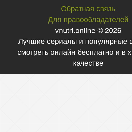
Обратная связь
Для правообладателей
vnutri.online © 2026
Лучшие сериалы и популярные
смотреть онлайн бесплатно и в
качестве