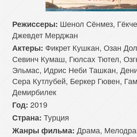
85 серия
86 серия
87 серия
Шенол Сёнмез, Гёкче
Режиссеры:
89 серия
90 серия
91 серия
Джевдет Мерджан
93 серия
94 серия
95 серия
Фикрет Кушкан, Озан Дол
Актеры:
Севинч Кумаш, Гюлсах Тютел, Оз
97 серия
98 серия
99 серия
Эльмас, Идрис Неби Ташкан, Дени
101 серия
102 серия
103 серия
Сера Кутлубей, Беркер Гювен, Га
Демирбилек
105 серия
106 серия
107 серия
2019
Год:
109 серия
110 серия
111 серия
Турция
Страна:
113 серия
114 серия
115 серия
Драма
,
Мелодра
Жанры фильма: