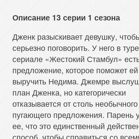
117 серия
118 серия
119 серия
Описание 13 серии 1 сезона
121 серия
122 серия
123 серия
Дженк разыскивает девушку, чтоб
125 серия
126 серия
127 серия
серьезно поговорить. У него в тур
129 серия
130 серия
131 серия
сериале «Жестокий Стамбул» ест
предложение, которое поможет ей
133 серия
134 серия
135 серия
выручить Недима. Джемре выслу
план Дженка, но категорически
отказывается от столь необычного
пугающего предложения. Парень 
ее, что это единственный действе
способ, чтобы справиться со всем