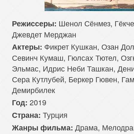
85 серия
86 серия
87 серия
Шенол Сёнмез, Гёкче
Режиссеры:
89 серия
90 серия
91 серия
Джевдет Мерджан
93 серия
94 серия
95 серия
Фикрет Кушкан, Озан Дол
Актеры:
Севинч Кумаш, Гюлсах Тютел, Оз
97 серия
98 серия
99 серия
Эльмас, Идрис Неби Ташкан, Дени
101 серия
102 серия
103 серия
Сера Кутлубей, Беркер Гювен, Га
Демирбилек
105 серия
106 серия
107 серия
2019
Год:
109 серия
110 серия
111 серия
Турция
Страна:
113 серия
114 серия
115 серия
Драма
,
Мелодра
Жанры фильма: