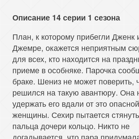
117 серия
118 серия
119 серия
Описание 14 серии 1 сезона
121 серия
122 серия
123 серия
План, к которому прибегли Дженк 
125 серия
126 серия
127 серия
Джемре, окажется неприятным сю
129 серия
130 серия
131 серия
для всех, кто находится на празд
приеме в особняке. Парочка сооб
133 серия
134 серия
135 серия
браке. Шениз не может поверить, 
решился на такую авантюру. Она 
удержать его вдали от это опасно
женщины. Сехир пытается стянуть
пальца дочери кольцо. Никто не
догадывается, что пара придумал