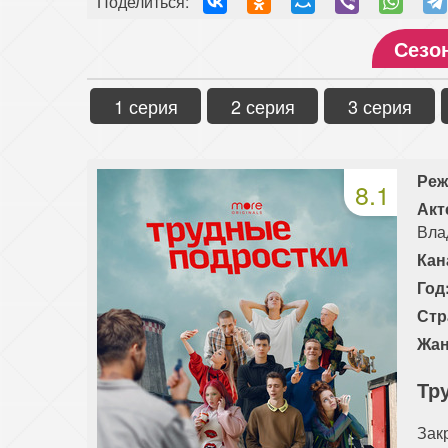
Поделиться:
Сезо
1 серия
2 серия
3 серия
Реж
8.1
Акт
Вла
Кан
Год
Стр
Жан
Тр
Зак