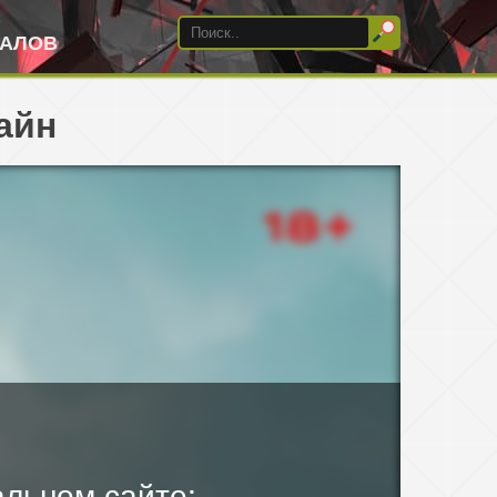
ИАЛОВ
айн
льном сайте: