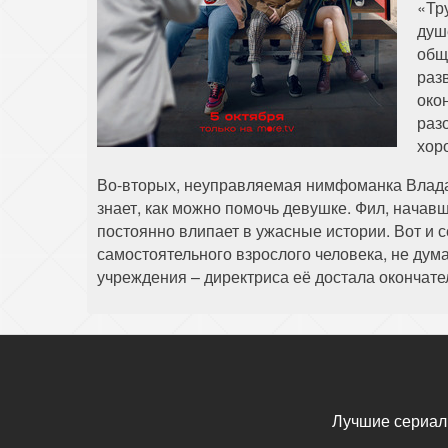
«Тр
душ
общ
раз
око
раз
хор
Во-вторых, неуправляемая нимфоманка Влада 
знает, как можно помочь девушке. Фил, начавш
постоянно влипает в ужасные истории. Вот и
самостоятельного взрослого человека, не дум
учреждения – директриса её достала окончате
Лучшие сериал