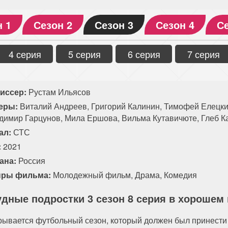
н 1
Сезон 2
Сезон 3
Сезон 4
Се
4 серия
5 серия
6 серия
7 серия
иссер:
Рустам Ильясов
еры:
Виталий Андреев, Григорий Калинин, Тимофей Елецки
димир Гарцунов, Мила Ершова, Вильма Кутавичюте, Глеб 
ал:
СТС
:
2021
ана:
Россия
ры фильма:
Молодежный фильм
,
Драма
,
Комедия
удные подростки 3 сезон 8 серия в хорошем
рывается футбольный сезон, который должен был принести