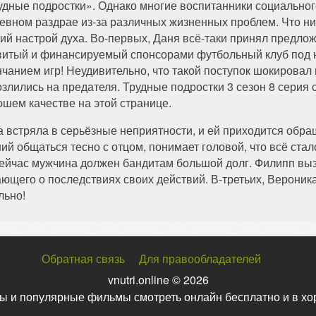
удные подростки». Однако многие воспитанники социальног
евном раздрае из-за различных жизненных проблем. Что ни
ий настрой духа. Во-первых, Даня всё-таки принял предлож
витый и финансируемый спонсорами футбольный клуб под 
нчанием игр! Неудивительно, что такой поступок шокировал 
озлились на предателя. Трудные подростки 3 сезон 8 серия
ошем качестве на этой странице.
встряла в серьёзные неприятности, и ей приходится обращ
ий общаться тесно с отцом, понимает головой, что всё стал
 сейчас мужчина должен бандитам большой долг. Филипп в
ающего о последствиях своих действий. В-третьих, Вероник
льно!
Обратная связь
Для правообладателей
vnutri.online © 2026
ы и популярные фильмы смотреть онлайн бесплатно и в хо