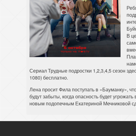
Реб
под
инт
Буй
В ц
сам
вме
Пла
нам
Сериал Трудные подростки 1,2,3,4,5 сезон зд
1080) бесплатно.
Лена просит Фила поступать в «Бауманку», чт
будут забыты, когда опасность будет угрожат
новым подопечным Екатериной Мечниковой сдел