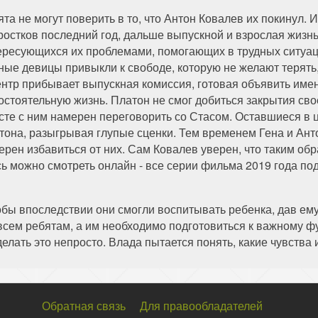
ята не могут поверить в то, что Антон Ковалев их покинул. 
ростков последний год, дальше выпускной и взрослая жизнь,
ересующихся их проблемами, помогающих в трудных ситуац
ные девицы привыкли к свободе, которую не желают терять,
ентр прибывает выпускная комиссия, готовая объявить имена
остоятельную жизнь. Платон не смог добиться закрытия свое
сте с ним намерен переговорить со Стасом. Оставшиеся в 
тона, разыгрывая глупые сценки. Тем временем Гена и Ант
ерен избавиться от них. Сам Ковалев уверен, что таким обра
есь можно смотреть онлайн - все серии фильма 2019 года п
обы впоследствии они смогли воспитывать ребенка, дав ем
ь всем ребятам, а им необходимо подготовиться к важному 
ать это непросто. Влада пытается понять, какие чувства 
Обратная связь
Для правообладателей