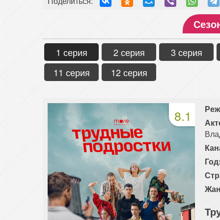
Поделиться:
Сезо
1 серия
2 серия
3 серия
11 серия
12 серия
Реж
8.1
Акт
Вла
Кан
Год
Стр
Жан
Тр