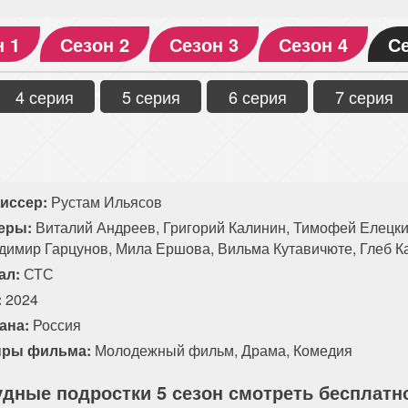
н 1
Сезон 2
Сезон 3
Сезон 4
Се
4 серия
5 серия
6 серия
7 серия
иссер:
Рустам Ильясов
еры:
Виталий Андреев, Григорий Калинин, Тимофей Елецки
димир Гарцунов, Мила Ершова, Вильма Кутавичюте, Глеб 
ал:
СТС
:
2024
ана:
Россия
ры фильма:
Молодежный фильм
,
Драма
,
Комедия
удные подростки 5 сезон смотреть бесплатн