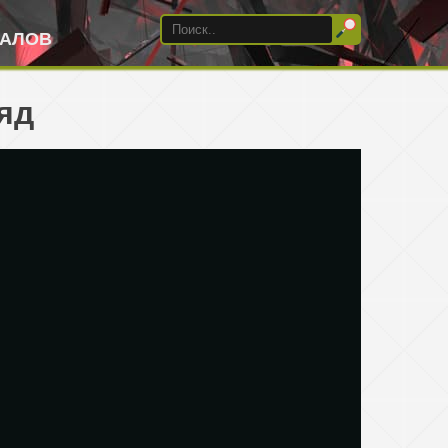
ИАЛОВ
яд