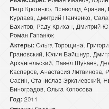
Петр Кротенко, Всеволод Аравин,
89 серия
90 серия
91 серия
Курлаев, Дмитрий Панченко, Сала
93 серия
94 серия
95 серия
Вахитов, Раду Крихан, Дмитрий Ю
Роман Гапанюк
97 серия
98 серия
99 серия
Ольга Торощина, Григори
Актеры:
Грановский, Юлия Вайшнур, Дмит
Архангельский, Павел Шуваев, Де
Касперов, Анастасия Литвинова, 
Сасин, Станислав Эрклиевский, Н
Виноградов, Ольга Копосова
2011
Год:
Россия