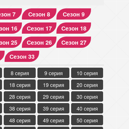
зон 7
Сезон 8
Сезон 9
зон 16
Сезон 17
Сезон 18
зон 25
Сезон 26
Сезон 27
Сезон 33
8 серия
9 серия
10 серия
18 серия
19 серия
20 серия
28 серия
29 серия
30 серия
38 серия
39 серия
40 серия
48 серия
49 серия
50 серия