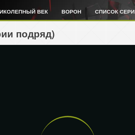
ИКОЛЕПНЫЙ ВЕК
ВОРОН
СПИСОК СЕР
рии подряд)