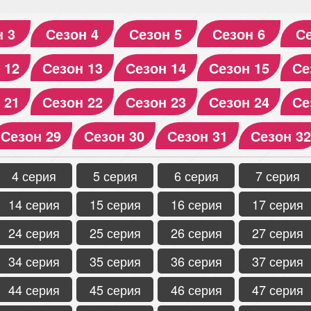
н 3
Сезон 4
Сезон 5
Сезон 6
Се
 12
Сезон 13
Сезон 14
Сезон 15
Се
 21
Сезон 22
Сезон 23
Сезон 24
Се
Сезон 29
Сезон 30
Сезон 31
Сезон 32
4 серия
5 серия
6 серия
7 серия
14 серия
15 серия
16 серия
17 серия
24 серия
25 серия
26 серия
27 серия
34 серия
35 серия
36 серия
37 серия
44 серия
45 серия
46 серия
47 серия