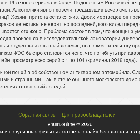
ки в 19 сезоне сериала «След». Подопечным Рогозиной нет 
твой. Алкоголики явно провели предыдущий вечер очень ве
ниц? Хозяин притона остался жив. Двоих мертвецов он прекр
зраков детективы не верят, но последней, кого видел пере
зывается его жена. Проблема состоит в том, что женщина у
гедия произошла в исследовательской лаборатории универс
шая студентка и опытный ловелас, по совместительству пре
икам ФЭС быстро становится ясно, что погибнуть при авар
айн просмотр всех серий с 1 по 104 (криминал 2018 года).
жной пеной в её собственном антикварном автомобиле. Сле
ыми и странными. Так, в стене обычного московского дом
етениях отношений соседей.
Обратная связь
Для правообладателей
vnutri.online © 2026
ы и популярные фильмы смотреть онлайн бесплатно и в хо