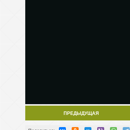
ПРЕДЫДУЩАЯ