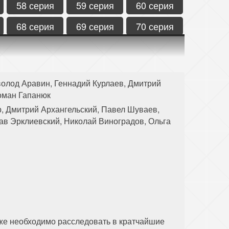
58 серия
59 серия
60 серия
68 серия
69 серия
70 серия
78 серия
79 серия
80 серия
88 серия
89 серия
90 серия
олод Аравин, Геннадий Курлаев, Дмитрий
98 серия
99 серия
100 серия
оман Гапанюк
, Дмитрий Архангельский, Павел Шуваев,
ав Эрклиевский, Николай Виноградов, Ольга
же необходимо расследовать в кратчайшие