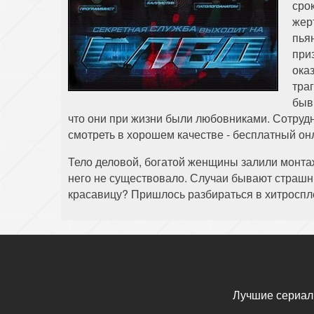
сро
жер
пья
при
ока
тра
быв
что они при жизни были любовниками. Сотрудн
смотреть в хорошем качестве - бесплатный онл
Тело деловой, богатой женщины залили монта
него не существовало. Случаи бывают страшн
красавицу? Пришлось разбираться в хитроспл
Лучшие сериал