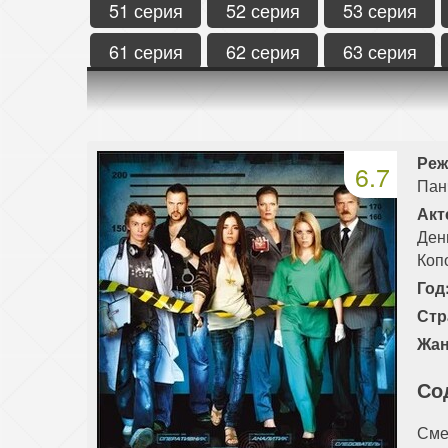
51 серия
52 серия
53 серия
61 серия
62 серия
63 серия
71 серия
72 серия
73 серия
81 серия
82 серия
83 серия
Реж
6.7
91 серия
92 серия
93 серия
Пан
101 серия
102 серия
103 серия
Акт
Ден
Коп
Год
Стр
Жан
Со
Сме