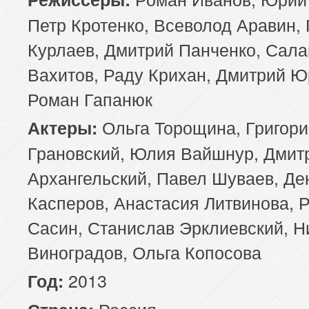
Петр Кротенко, Всеволод Аравин,
89 серия
90 серия
91 серия
Курлаев, Дмитрий Панченко, Сала
93 серия
94 серия
95 серия
Вахитов, Раду Крихан, Дмитрий Ю
Роман Гапанюк
97 серия
98 серия
99 серия
Ольга Торощина, Григори
Актеры:
Грановский, Юлия Вайшнур, Дмит
Архангельский, Павел Шуваев, Де
Касперов, Анастасия Литвинова, 
Сасин, Станислав Эрклиевский, Н
Виноградов, Ольга Копосова
2013
Год:
Россия