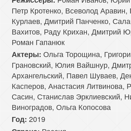
Петр Кротенко, Всеволод Аравин,
89 серия
90 серия
91 серия
Курлаев, Дмитрий Панченко, Сала
93 серия
94 серия
95 серия
Вахитов, Раду Крихан, Дмитрий Ю
Роман Гапанюк
97 серия
98 серия
99 серия
Ольга Торощина, Григори
Актеры:
Грановский, Юлия Вайшнур, Дмит
Архангельский, Павел Шуваев, Де
Касперов, Анастасия Литвинова, 
Сасин, Станислав Эрклиевский, Н
Виноградов, Ольга Копосова
2019
Год:
Россия