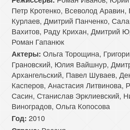
Петр Кротенко, Всеволод Аравин,
89 серия
90 серия
91 серия
Курлаев, Дмитрий Панченко, Сала
93 серия
94 серия
95 серия
Вахитов, Раду Крихан, Дмитрий Ю
Роман Гапанюк
97 серия
98 серия
99 серия
Ольга Торощина, Григори
Актеры:
Грановский, Юлия Вайшнур, Дмит
Архангельский, Павел Шуваев, Де
Касперов, Анастасия Литвинова, 
Сасин, Станислав Эрклиевский, Н
Виноградов, Ольга Копосова
2010
Год:
Россия