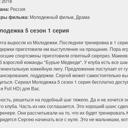
:
2018
ана:
Россия
ры фильма:
Молодежный фильм
,
Драма
лодежка 5 сезон 1 серия
ята выросли из Молодежки. Последняя тренировка в 1 серии
держки приготовили им выступление на прощание. Пора игр
осшие спортсмены приготовили ответный сюрприз. Макеев 
б взрослой команды "Бурые Медведи". У клуба есть все ша
тинентальную хоккейную лигу. Предложение поступает от гу
ансирования, поддержки. Сергей может самостоятельно выр
диться. Сериал Молодежка 5 сезон 1 серия бесплатно дост
и Full HD) для Вас.
ость, решиться на подобный шаг тяжело. Да и не хочется о
го клуба. Часть из них соглашается. Это хороший шанс сде
енере. Они рассчитывали на то, что их будет тренировать 
Придется Сергею начинать все с нуля. Это не мальчишки, ко