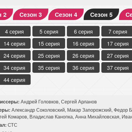
н 2
Сезон 3
Сезон 4
Сезон 5
Се
4 серия
5 серия
6 серия
7 серия
14 серия
15 серия
16 серия
17 серия
24 серия
25 серия
26 серия
27 серия
34 серия
35 серия
36 серия
37 серия
44 серия
иссеры:
Андрей Головков, Сергей Арланов
еры:
Александр Соколовский, Макар Запорожский, Федор Б
гей Комаров, Владислав Канопка, Анна Михайловская, Ив
ал:
СТС