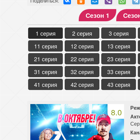
Поделиться:
Сезон 1
Сезо
1 серия
2 серия
3 серия
11 серия
12 серия
13 серия
21 серия
22 серия
23 серия
31 серия
32 серия
33 серия
41 серия
42 серия
43 серия
Реж
8.0
Акт
Сер
Кан