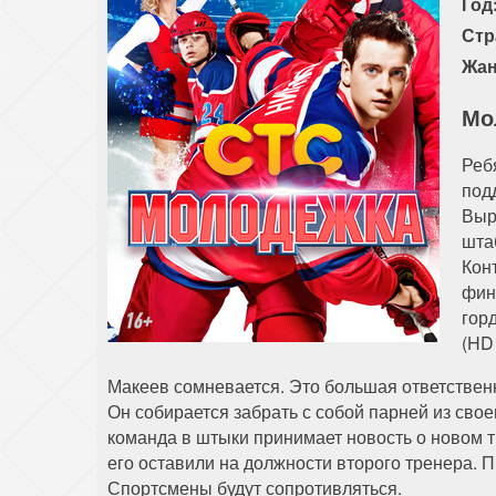
Год
Стр
Жан
Мо
Реб
под
Выр
шта
Кон
фин
гор
(HD 
Макеев сомневается. Это большая ответственн
Он собирается забрать с собой парней из свое
команда в штыки принимает новость о новом тр
его оставили на должности второго тренера. 
Спортсмены будут сопротивляться.