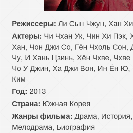
Ли Сын Чжун, Хан Хи
Режиссеры:
Чи Чхан Ук, Чин Хи Пэк, 
Актеры:
Хан, Чон Джи Со, Гён Чхоль Сон,
Чу, И Хань Цзинь, Хён Чхве, Чхве
Чо У Джин, Ха Джи Вон, Ин Ён Ю,
Ким
2013
Год:
Южная Корея
Страна:
Драма
,
История
,
Жанры фильма:
Мелодрама
,
Биография