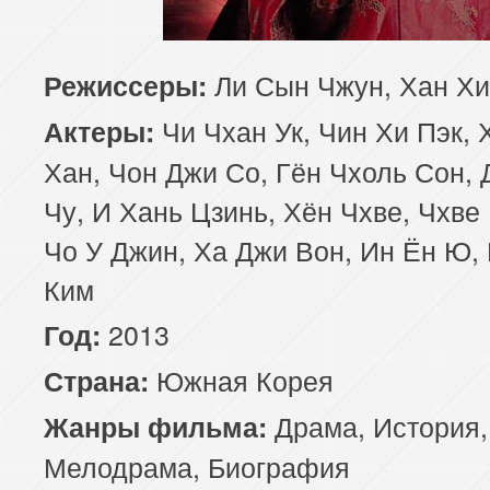
Ли Сын Чжун, Хан Хи
Режиссеры:
Чи Чхан Ук, Чин Хи Пэк, 
Актеры:
Хан, Чон Джи Со, Гён Чхоль Сон,
Чу, И Хань Цзинь, Хён Чхве, Чхве
Чо У Джин, Ха Джи Вон, Ин Ён Ю,
Ким
2013
Год:
Южная Корея
Страна:
Драма
,
История
,
Жанры фильма:
Мелодрама
,
Биография