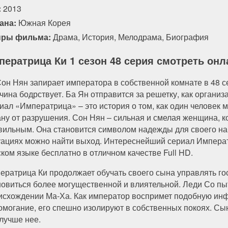
:
2013
ана:
Южная Корея
ры фильма:
Драма
,
История
,
Мелодрама
,
Биография
ператрица Ки 1 сезон 48 серия смотреть онл
Сон Нян запирает императора в собственной комнате в 48 се
чина бодрствует. Ба Ян отправится за решетку, как организ
иал «Императрица» – это история о том, как один человек м
ану от разрушения. Сон Нян – сильная и смелая женщина, кот
вильным. Она становится символом надежды для своего нар
уациях можно найти выход. Интереснейший сериал Императ
ском языке бесплатно в отличном качестве Full HD.
ератрица Ки продолжает обучать своего сына управлять гос
новиться более могущественной и влиятельной. Леди Со пы
исхождении Ма-Ха. Как император воспримет подобную инф
омогание, его спешно изолируют в собственных покоях. С
 лучше нее.