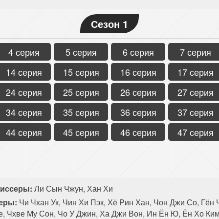
Сезон 1
4 серия
5 серия
6 серия
7 серия
14 серия
15 серия
16 серия
17 серия
24 серия
25 серия
26 серия
27 серия
34 серия
35 серия
36 серия
37 серия
44 серия
45 серия
46 серия
47 серия
иссеры:
Ли Сын Чжун, Хан Хи
еры:
Чи Чхан Ук, Чин Хи Пэк, Хё Рин Хан, Чон Джи Со, Гён 
е, Чхве Му Сон, Чо У Джин, Ха Джи Вон, Ин Ён Ю, Ён Хо Ки