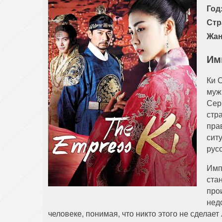
Год
Стр
Жан
Им
Ки 
муж
Сер
стр
пра
сит
рус
Имп
ста
про
нед
человеке, понимая, что никто этого не сделает