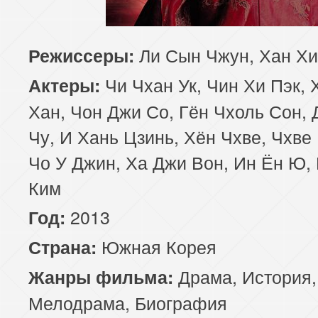
Ли Сын Чжун, Хан Хи
Режиссеры:
Чи Чхан Ук, Чин Хи Пэк, 
Актеры:
Хан, Чон Джи Со, Гён Чхоль Сон,
Чу, И Хань Цзинь, Хён Чхве, Чхве
Чо У Джин, Ха Джи Вон, Ин Ён Ю,
Ким
2013
Год:
Южная Корея
Страна:
Драма
,
История
,
Жанры фильма:
Мелодрама
,
Биография