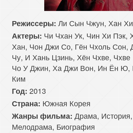
Ли Сын Чжун, Хан Хи
Режиссеры:
Чи Чхан Ук, Чин Хи Пэк, 
Актеры:
Хан, Чон Джи Со, Гён Чхоль Сон,
Чу, И Хань Цзинь, Хён Чхве, Чхве
Чо У Джин, Ха Джи Вон, Ин Ён Ю,
Ким
2013
Год:
Южная Корея
Страна:
Драма
,
История
,
Жанры фильма:
Мелодрама
,
Биография