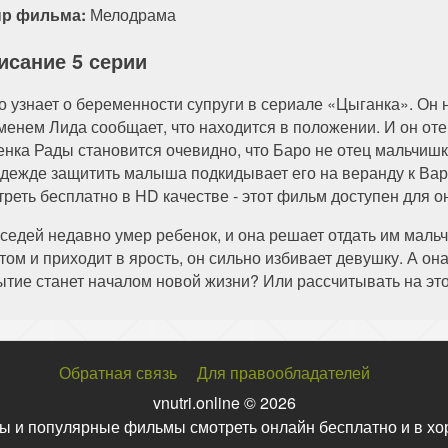
р фильма:
Мелодрама
исание 5 серии
о узнает о беременности супруги в сериале «Цыганка». Он 
менем Лида сообщает, что находится в положении. И он от
енка Рады становится очевидно, что Баро не отец мальчиш
адежде защитить малыша подкидывает его на веранду к Вар
треть бесплатно в HD качестве - этот фильм доступен для 
оседей недавно умер ребенок, и она решает отдать им мальч
этом и приходит в ярость, он сильно избивает девушку. А о
ытие станет началом новой жизни? Или рассчитывать на это
Обратная связь
Для правообладателей
vnutri.online © 2026
ы и популярные фильмы смотреть онлайн бесплатно и в хо