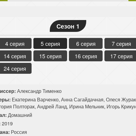
Сезон 1
4 серия
5 серия
6 серия
7 серия
14 серия
15 серия
16 серия
17 серия
24 серия
иссер:
Александр Тименко
еры:
Екатерина Варченко, Анна Сагайдачная, Олеся Журако
тория Полторак, Андрей Ланд, Ирина Мельник, Игорь Крику
ал:
Домашний
:
2019
ана:
Россия