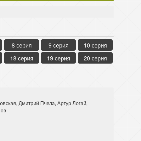
8 серия
9 серия
10 серия
18 серия
19 серия
20 серия
вская, Дмитрий Пчела, Артур Логай,
нов