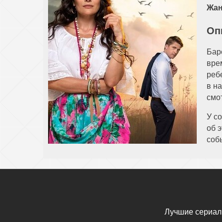
Жан
Оп
Бар
вре
реб
в н
смо
У с
об 
соб
Лучшие сериал