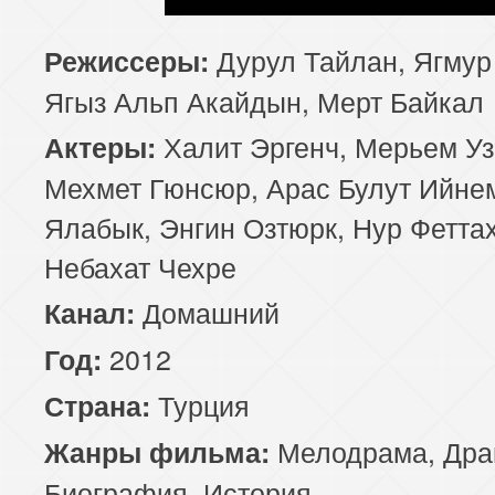
Дурул Тайлан, Ягмур
Режиссеры:
Ягыз Альп Акайдын, Мерт Байкал
Халит Эргенч, Мерьем Уз
Актеры:
Мехмет Гюнсюр, Арас Булут Ийне
Ялабык, Энгин Озтюрк, Нур Феттах
Небахат Чехре
Домашний
Канал:
2012
Год:
Турция
Страна:
Мелодрама
,
Дра
Жанры фильма:
Биография
,
История