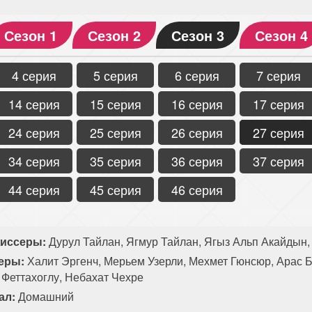
Сезон 1
Сезон 2
Сезон 3
Сезон 4
4 серия
5 серия
6 серия
7 серия
14 серия
15 серия
16 серия
17 серия
24 серия
25 серия
26 серия
27 серия
34 серия
35 серия
36 серия
37 серия
44 серия
45 серия
46 серия
иссеры:
Дурул Тайлан, Ягмур Тайлан, Ягыз Альп Акайдын,
еры:
Халит Эргенч, Мерьем Узерли, Мехмет Гюнсюр, Арас Б
 Феттахоглу, Небахат Чехре
ал:
Домашний