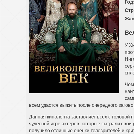
Год
Стр
Жан
Ве
У Х
про
Ниг
сер
спл
Чем
най
сам
всем удастся выжить после очередного загово
Данная кинолента заставляет всех с головой 
чудесной игре актеров, которые сыграли свои
получило отличные оценки телезрителей и кр