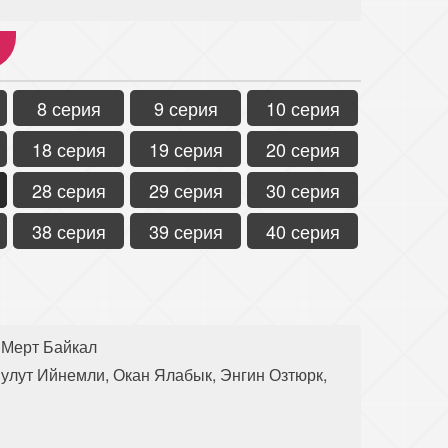
8 серия
9 серия
10 серия
18 серия
19 серия
20 серия
28 серия
29 серия
30 серия
38 серия
39 серия
40 серия
 Мерт Байкал
улут Ийнемли, Окан Ялабык, Энгин Озтюрк,