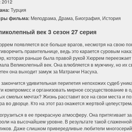
:
2012
ана:
Турция
ры фильма:
Мелодрама
,
Драма
,
Биография
,
История
ликолепный век 3 сезон 27 серия
юррем появляется все больше врагов, несмотря на свою поп
тиворечить правительнице, ведь это карается суровым нак
яр, которая раньше была правой рукой Хюррем переезжает в
иала Великолепный век. Она влюбляется в мужчину, но их св
етен она выходит замуж за Матракчи Насуха.
 закончится удивительная перипетия непохожих судеб уник
ти компромисс и организовать мирное сосуществование в 
ых смелых мечтах? Жизнь расставит все на свои места и по
ра во дворце. Кто на этот раз окажется жертвой целеуст
погрузиться в ее прекрасную атмосферу. Она притягивает з
 роли на высочайшем уровне. В результате такой слаженной
итиков. Даже слишком привередливые любители многосерий