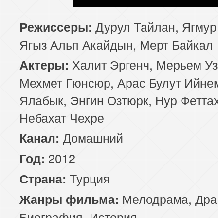
Дурул Тайлан, Ягмур
Режиссеры:
Ягыз Альп Акайдын, Мерт Байкал
Халит Эргенч, Мерьем Уз
Актеры:
Мехмет Гюнсюр, Арас Булут Ийне
Ялабык, Энгин Озтюрк, Нур Феттах
Небахат Чехре
Домашний
Канал:
2012
Год:
Турция
Страна:
Мелодрама
,
Дра
Жанры фильма:
Биография
,
История