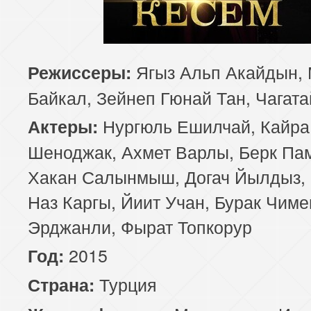
Ягыз Альп Акайдын, 
Режиссеры:
Байкал, Зейнеп Гюнай Тан, Чагата
Нургюль Ешилчай, Кайра
Актеры:
Шеноджак, Ахмет Варлы, Берк Па
Хакан Салынмыш, Догач Йылдыз, 
Наз Каргы, Йиит Учан, Бурак Чиме
Эрджанли, Фырат Топкорур
2015
Год:
Турция
Страна: