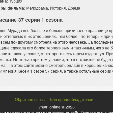
ана:
Турция
ры фильма:
Мелодрама
,
История
,
Драма
исание 37 серии 1 сезона
дце Мурада все больше и больше прикипало к красавице п
ой оттепелью в их отношениях. Тем более, что теперь и при
овсем по- другому смотрела на этого человека. За последне
щине сделала его более терпеливым и тактичным, чего не б
тавить такое условие, от которого весь гарем вздрогнул. Пр
ишаха. Но только при том условии, что в его жизни не буде
ема. На этом сайте можно смотреть онлайн в хорошем каче
 Империя Кёсем 1 сезон 37 серия, а также остальные серии 
Обратная связь
Для правообладателей
vnutri.online © 2026
ы и популярные фильмы смотреть онлайн бесплатно и в хо