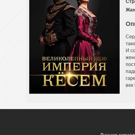
Стр
Жан
Оп
Сер
так
И с
жен
пос
пад
гар
век
Лучшие сериал