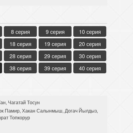
8 серия
9 серия
10 серия
18 серия
19 серия
20 серия
28 серия
29 серия
30 серия
38 серия
39 серия
40 серия
ан, Чагатай Тосун
рк Памир, Хакан Салынмыш, Догач Йылдыз,
ырат Топкорур