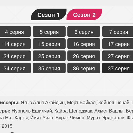
Сезон 1
Сезон 2
4 серия
5 серия
6 серия
7 серия
14 серия
15 серия
16 серия
17 серия
24 серия
25 серия
26 серия
27 серия
34 серия
35 серия
36 серия
37 серия
иссеры:
Ягыз Альп Акайдын, Мерт Байкал, Зейнеп Гюнай Т
еры:
Нургюль Ешилчай, Кайра Шеноджак, Ахмет Варлы, Бе
ла Наз Каргы, Йиит Учан, Бурак Чимен, Мурат Эрджанли, Ф
:
2015