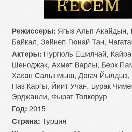
Ягыз Альп Акайдын, 
Режиссеры:
Байкал, Зейнеп Гюнай Тан, Чагата
Нургюль Ешилчай, Кайра
Актеры:
Шеноджак, Ахмет Варлы, Берк Па
Хакан Салынмыш, Догач Йылдыз, 
Наз Каргы, Йиит Учан, Бурак Чиме
Эрджанли, Фырат Топкорур
2015
Год:
Турция
Страна: