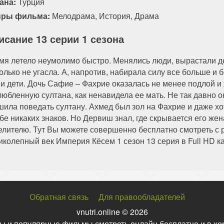
ана:
Турция
ры фильма:
Мелодрама
,
История
,
Драма
исание 13 серии 1 сезона
мя летело неумолимо быстро. Менялись люди, вырастали д
только не угасла. А, напротив, набирала силу все больше и
 и дети. Дочь Сафие – Фахрие оказалась не менее подлой и 
любленную султана, как ненавидела ее мать. Не так давно 
шила поведать султану. Ахмед был зол на Фахрие и даже хо
ебе никаких знаков. Но Дервиш знал, где скрывается его жен
елителю. Тут Вы можете совершенно бесплатно смотреть с р
иколепный век Империя Кёсем 1 сезон 13 серия в Full HD к
Обратная связь
Для правообладателей
vnutri.online © 2026
ы и популярные фильмы смотреть онлайн бесплатно и в хо