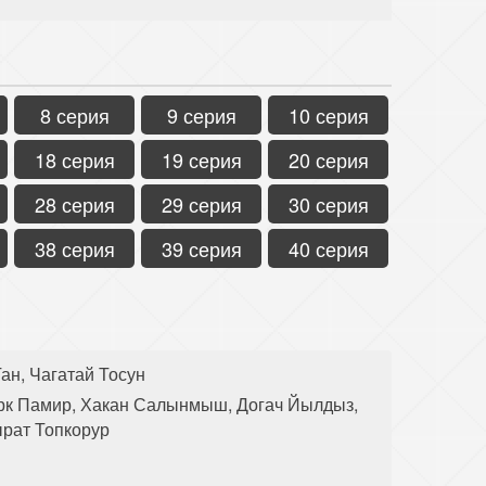
8 серия
9 серия
10 серия
18 серия
19 серия
20 серия
28 серия
29 серия
30 серия
38 серия
39 серия
40 серия
ан, Чагатай Тосун
рк Памир, Хакан Салынмыш, Догач Йылдыз,
ырат Топкорур