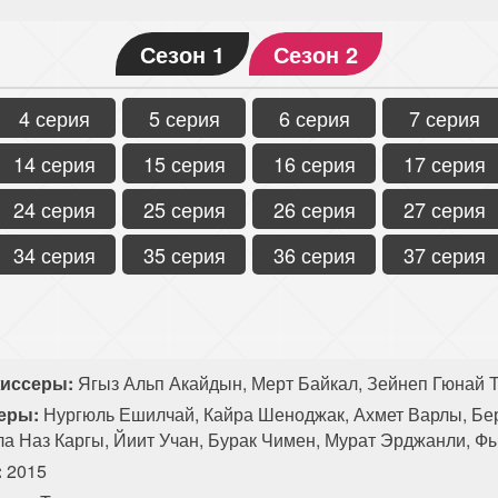
Сезон 1
Сезон 2
4 серия
5 серия
6 серия
7 серия
14 серия
15 серия
16 серия
17 серия
24 серия
25 серия
26 серия
27 серия
34 серия
35 серия
36 серия
37 серия
иссеры:
Ягыз Альп Акайдын, Мерт Байкал, Зейнеп Гюнай Т
еры:
Нургюль Ешилчай, Кайра Шеноджак, Ахмет Варлы, Бе
ла Наз Каргы, Йиит Учан, Бурак Чимен, Мурат Эрджанли, Ф
:
2015