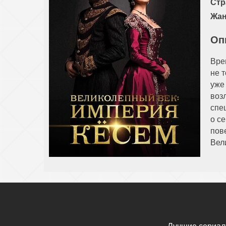
Стр
Жан
Оп
Вре
не 
уже
воз
спе
о с
пов
Вел
Лучшие сериал