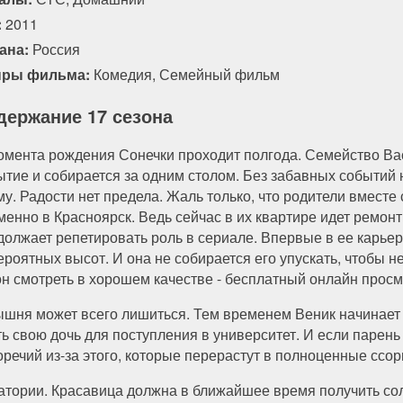
:
2011
ана:
Россия
ры фильма:
Комедия
,
Семейный фильм
держание 17 сезона
омента рождения Сонечки проходит полгода. Семейство Ва
ытие и собирается за одним столом. Без забавных событий 
му. Радости нет предела. Жаль только, что родители вмест
менно в Красноярск. Ведь сейчас в их квартире идет ремонт
должает репетировать роль в сериале. Впервые в ее карье
ероятных высот. И она не собирается его упускать, чтобы 
он смотреть в хорошем качестве - бесплатный онлайн просмо
ышня может всего лишиться. Тем временем Веник начинае
ть свою дочь для поступления в университет. И если парень
оречий из-за этого, которые перерастут в полноценные ссор
атории. Красавица должна в ближайшее время получить со