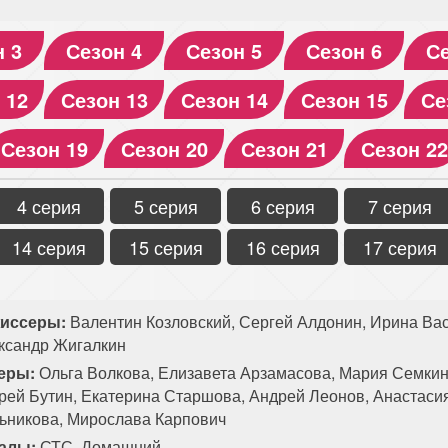
н 3
Сезон 4
Сезон 5
Сезон 6
Се
 12
Сезон 13
Сезон 14
Сезон 15
Се
Сезон 19
Сезон 20
Сезон 21
Сезон 22
4 серия
5 серия
6 серия
7 серия
14 серия
15 серия
16 серия
17 серия
иссеры:
Валентин Козловский, Сергей Алдонин, Ирина Вас
ксандр Жигалкин
еры:
Ольга Волкова, Елизавета Арзамасова, Мария Семкин
рей Бутин, Екатерина Старшова, Андрей Леонов, Анастасия
ьникова, Мирослава Карпович
алы:
СТС, Домашний