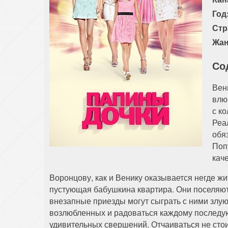
Год
Стр
Жан
Со
Вен
влю
с к
Реа
обя
Поп
каче
Воронцову, как и Венику оказывается негде 
пустующая бабушкина квартира. Они поселяют 
внезапные приезды могут сыграть с ними злую
возлюбленных и радоваться каждому последую
удивительных свершений. Отчаиваться не стои