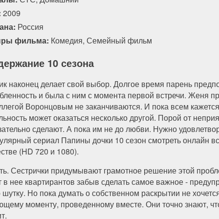
:
2009
ана:
Россия
ры фильма:
Комедия
,
Семейный фильм
держание 10 сезона
ик наконец делает свой выбор. Долгое время парень предпо
бленность и была с ним с момента первой встречи. Женя пр
оллегой Воронцовым не заканчиваются. И пока всем кажетс
льность может оказаться несколько другой. Порой от неприя
зательно сделают. А пока им не до любви. Нужно удовлетв
улярный сериал Папины дочки 10 сезон смотреть онлайн вс
стве (HD 720 и 1080).
жить. Сестрички придумывают грамотное решение этой проб
в нее квартирантов забыв сделать самое важное - предупр
 шутку. Но пока думать о собственном раскрытии не хочет
щему моменту, проведенному вместе. Они точно знают, ч
т.