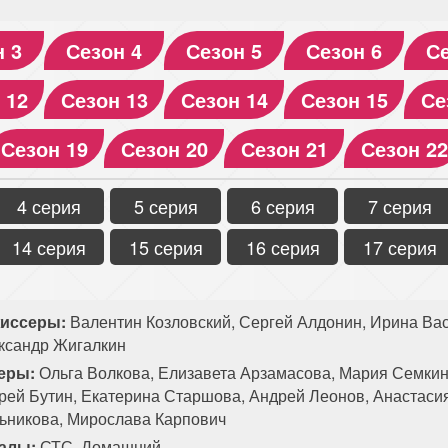
н 3
Сезон 4
Сезон 5
Сезон 6
Се
 12
Сезон 13
Сезон 14
Сезон 15
Се
Сезон 19
Сезон 20
Сезон 21
Сезон 22
4 серия
5 серия
6 серия
7 серия
14 серия
15 серия
16 серия
17 серия
иссеры:
Валентин Козловский, Сергей Алдонин, Ирина Вас
ксандр Жигалкин
еры:
Ольга Волкова, Елизавета Арзамасова, Мария Семкин
рей Бутин, Екатерина Старшова, Андрей Леонов, Анастасия
ьникова, Мирослава Карпович
алы:
СТС, Домашний