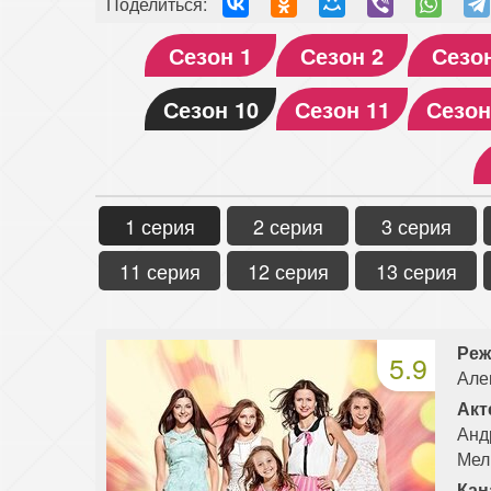
Поделиться:
Сезон 1
Сезон 2
Сезо
Сезон 10
Сезон 11
Сезон
1 серия
2 серия
3 серия
11 серия
12 серия
13 серия
Реж
5.9
Але
Акт
Анд
Мел
Кан