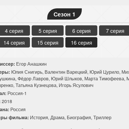
Сезон 1
4 серия
5 серия
6 серия
7 серия
14 серия
15 серия
16 серия
иссер:
Егор Анашкин
еры:
Юлия Снигирь, Валентин Варецкий, Юрий Цурило, Мих
ушкина, Фёдор Лавров, Юрий Шлыков, Марта Тимофеева, М
яренко, Татьяна Кузнецова, Игорь Ясулович
ал:
Россия-1
:
2018
ана:
Россия
ры фильма:
История
,
Драма
,
Биография
,
Триллер