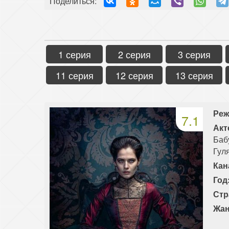
Поделиться:
1 серия
2 серия
3 серия
11 серия
12 серия
13 серия
Реж
7.1
Акт
Баб
Гул
Кан
Год
Стр
Жан