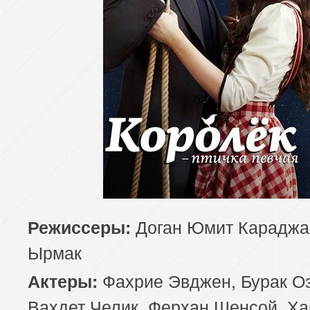
Доган Юмит Караджа,
Режиссеры:
Ырмак
Фахрие Эвджен, Бурак Оз
Актеры:
Вахдет Челик, Ферхан Шенсой, Х