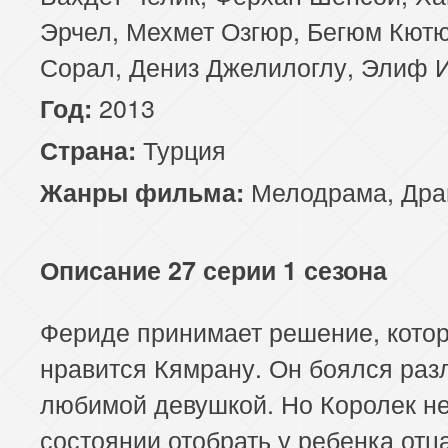
Эрчел, Мехмет Озгюр, Бегюм Кютю
Сорал, Дениз Джелилоглу, Элиф 
2013
Год:
Турция
Страна:
Мелодрама
,
Дра
Жанры фильма:
Описание 27 серии 1 сезона
Фериде принимает решение, котор
нравится Кямрану. Он боялся раз
любимой девушкой. Но Королек не
состоянии отобрать у ребенка отца