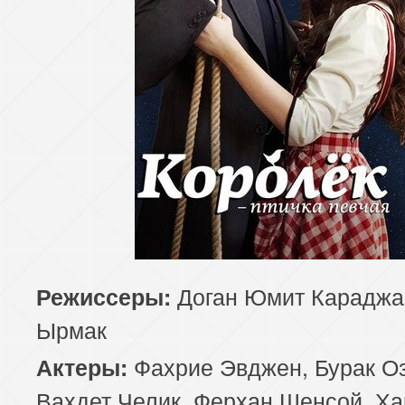
Доган Юмит Караджа,
Режиссеры:
Ырмак
Фахрие Эвджен, Бурак Оз
Актеры:
Вахдет Челик, Ферхан Шенсой, Х