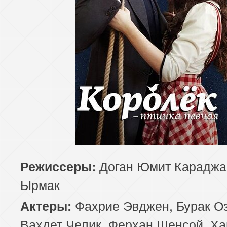
Доган Юмит Караджа,
Режиссеры:
Ырмак
Фахрие Эвджен, Бурак Оз
Актеры:
Вахдет Челик, Ферхан Шенсой, Х