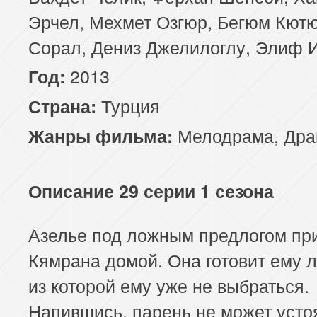
Эрчел, Мехмет Озгюр, Бегюм Кютю
Сорал, Дениз Джелилоглу, Элиф 
2013
Год:
Турция
Страна:
Мелодрама
,
Дра
Жанры фильма:
Описание 29 серии 1 сезона
Азелье под ложным предлогом пр
Кямрана домой. Она готовит ему 
из которой ему уже не выбраться.
Напившись, парень не может усто