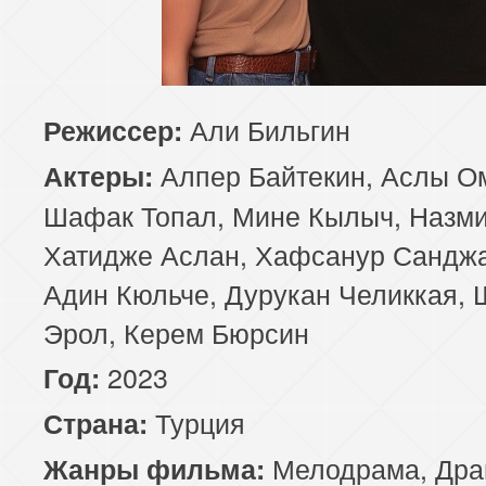
Али Бильгин
Режиссер:
Алпер Байтекин, Аслы Ом
Актеры:
Шафак Топал, Мине Кылыч, Назми
Хатидже Аслан, Хафсанур Санджа
Адин Кюльче, Дурукан Челиккая,
Эрол, Керем Бюрсин
2023
Год:
Турция
Страна:
Мелодрама
,
Дра
Жанры фильма: