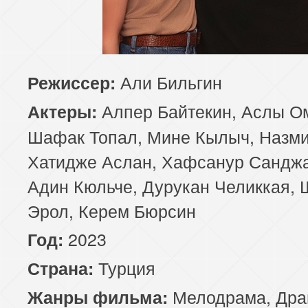
Али Бильгин
Режиссер:
Алпер Байтекин, Аслы Ом
Актеры:
Шафак Топал, Мине Кылыч, Назми
Хатидже Аслан, Хафсанур Санджа
Адин Кюльче, Дурукан Челиккая,
Эрол, Керем Бюрсин
2023
Год:
Турция
Страна:
Мелодрама
,
Дра
Жанры фильма: