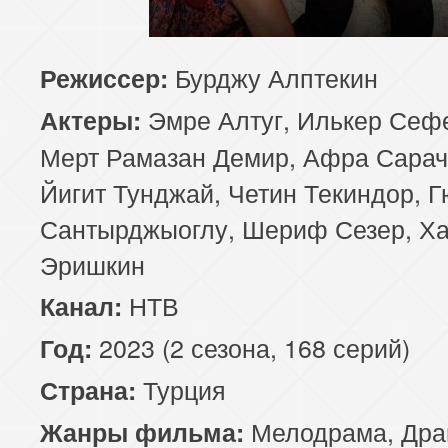
85 серия
86 серия
87 серия
Бурджу Алптекин
Режиссер:
89 серия
90 серия
91 серия
Эмре Алтуг, Илькер Сефе
Актеры:
93 серия
94 серия
95 серия
Мерт Рамазан Демир, Афра Сарач
Йигит Тунджай, Четин Текиндор, 
97 серия
98 серия
99 серия
Сантырджыоглу, Шериф Сезер, Х
101 серия
102 серия
103 серия
Эришкин
НТВ
Канал:
105 серия
106 серия
107 серия
2023 (2 сезона, 168 серий)
Год:
109 серия
110 серия
111 серия
Турция
Страна:
113 серия
114 серия
115 серия
Мелодрама
,
Дра
Жанры фильма: