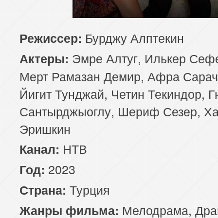
85 серия
86 серия
87 серия
Бурджу Алптекин
Режиссер:
89 серия
90 серия
91 серия
Эмре Алтуг, Илькер Сефе
Актеры:
93 серия
94 серия
95 серия
Мерт Рамазан Демир, Афра Сарач
Йигит Тунджай, Четин Текиндор, 
97 серия
98 серия
99 серия
Сантырджыоглу, Шериф Сезер, Х
101 серия
102 серия
103 серия
Эришкин
НТВ
Канал:
105 серия
106 серия
107 серия
2023
Год:
109 серия
110 серия
111 серия
Турция
Страна:
113 серия
114 серия
115 серия
Мелодрама
,
Дра
Жанры фильма: