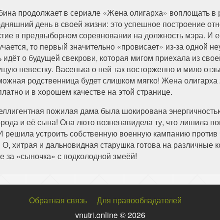
бина продолжает в сериале «Жена олигарха» воплощать в р
одняшний день в своей жизни: это успешное построение о
стие в предвыборном соревновании на должность мэра. И е
учается, то первый значительно «провисает» из-за одной н
ь идёт о будущей свекрови, которая мигом приехала из сво
ущую невестку. Васенька о ней так восторженно и мило отзы
можная родственница будет слишком мягко! Жена олигарха 
платно и в хорошем качестве на этой странице.
еллигентная пожилая дама была шокирована энергичностью,
рода и её сына! Она люто возненавидела ту, что лишила по
И решила устроить собственную военную кампанию против 
! О, хитрая и дальновидная старушка готова на различные 
е за «сыночка» с подколодной змеёй!
Обратная связь
Для правообладателей
vnutri.online © 2026