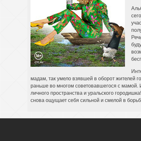
Аль
сег
уча
пол
Реч
буд
воз
бес
Инт
мадам, так умело взявшей в оборот жителей го
раньше во многом советовавшегося с мамой. 
личного пространства и уральского городишка
снова ощущает себя сильной и смелой в борьб