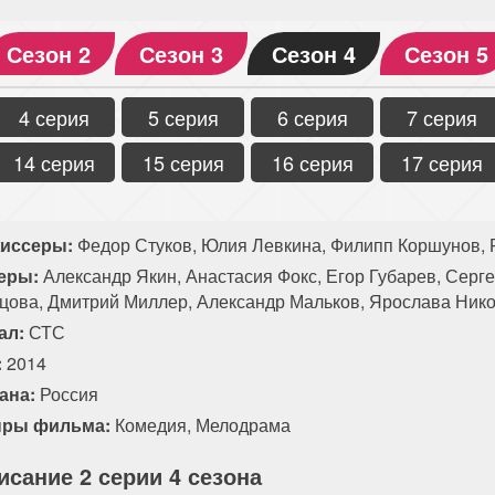
Сезон 2
Сезон 3
Сезон 4
Сезон 5
4 серия
5 серия
6 серия
7 серия
14 серия
15 серия
16 серия
17 серия
иссеры:
Федор Стуков, Юлия Левкина, Филипп Коршунов, 
еры:
Александр Якин, Анастасия Фокс, Егор Губарев, Серге
цова, Дмитрий Миллер, Александр Мальков, Ярослава Нико
ал:
СТС
:
2014
ана:
Россия
ры фильма:
Комедия
,
Мелодрама
исание 2 серии 4 сезона