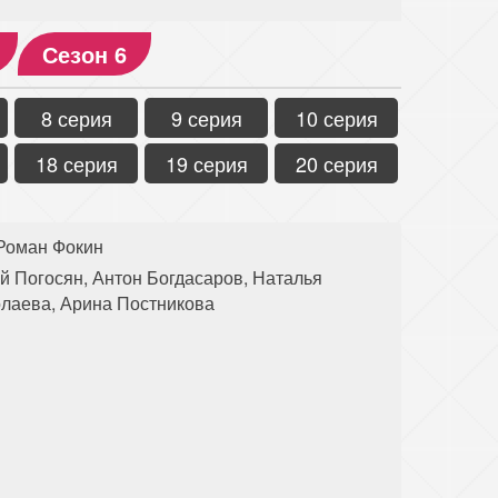
Сезон 6
8 серия
9 серия
10 серия
18 серия
19 серия
20 серия
Роман Фокин
й Погосян, Антон Богдасаров, Наталья
лаева, Арина Постникова