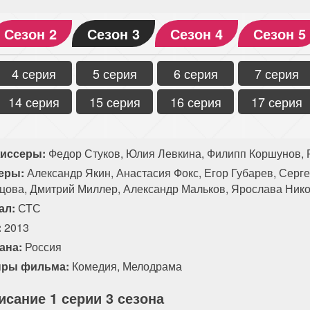
Сезон 2
Сезон 3
Сезон 4
Сезон 5
4 серия
5 серия
6 серия
7 серия
14 серия
15 серия
16 серия
17 серия
иссеры:
Федор Стуков, Юлия Левкина, Филипп Коршунов, 
еры:
Александр Якин, Анастасия Фокс, Егор Губарев, Серге
цова, Дмитрий Миллер, Александр Мальков, Ярослава Нико
ал:
СТС
:
2013
ана:
Россия
ры фильма:
Комедия
,
Мелодрама
исание 1 серии 3 сезона