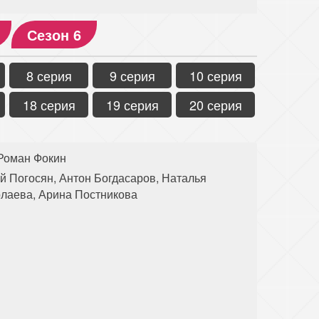
Сезон 6
8 серия
9 серия
10 серия
18 серия
19 серия
20 серия
Роман Фокин
й Погосян, Антон Богдасаров, Наталья
лаева, Арина Постникова