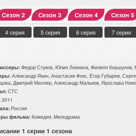
Сезон 2
Сезон 3
Сезон 4
Сезон 5
4 серия
5 серия
6 серия
7 серия
иссеры:
Федор Стуков, Юлия Левкина, Филипп Коршунов, 
еры:
Александр Якин, Анастасия Фокс, Егор Губарев, Серге
цова, Дмитрий Миллер, Александр Мальков, Ярослава Нико
ал:
СТС
:
2011
ана:
Россия
ры фильма:
Комедия
,
Мелодрама
исание 1 серии 1 сезона