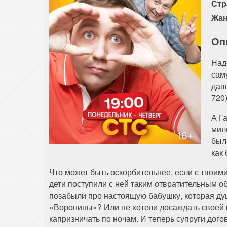
Стр
Жан
Оп
Над
сам
дав
720
А Г
мил
был
как
Что может быть оскорбительнее, если с твои
дети поступили с ней таким отвратительным о
позабыли про настоящую бабушку, которая душ
«Воронины»? Или не хотели досаждать своей м
капризничать по ночам. И теперь супруги дого