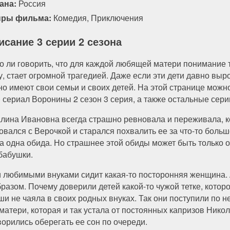
ана:
Россия
ры фильма:
Комедия
,
Приключения
исание 3 серии 2 сезона
о ли говорить, что для каждой любящей матери понимание то
у, стает огромной трагедией. Даже если эти дети давно вы
но имеют свои семьи и своих детей. На этой странице можн
) сериал Воронины 2 сезон 3 серия, а также остальные сери
алина Ивановна всегда страшно ревновала и переживала, ко
овался с Верочкой и старался похвалить ее за что-то боль
а одна обида. Но страшнее этой обиды может быть только 
 бабушки.
ми любимыми внуками сидит какая-то посторонняя женщина.
бразом. Почему доверили детей какой-то чужой тетке, кото
и не чаяла в своих родных внуках. Так они поступили по н
атери, которая и так устала от постоянных капризов Нико
ворились оберегать ее сон по очереди.