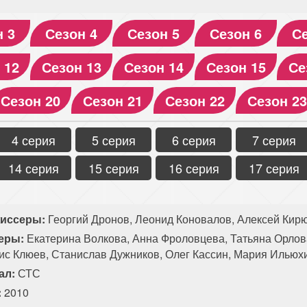
н 3
Сезон 4
Сезон 5
Сезон 6
Се
 12
Сезон 13
Сезон 14
Сезон 15
Се
Сезон 20
Сезон 21
Сезон 22
Сезон 23
4 серия
5 серия
6 серия
7 серия
14 серия
15 серия
16 серия
17 серия
иссеры:
Георгий Дронов, Леонид Коновалов, Алексей Кир
еры:
Екатерина Волкова, Анна Фроловцева, Татьяна Орлов
ис Клюев, Станислав Дужников, Олег Кассин, Мария Ильюх
ал:
СТС
:
2010